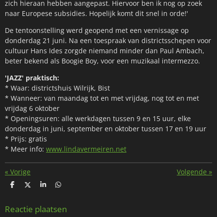
zich hieraan hebben aangepast. Hiervoor ben ik nog op zoek
naar Europese subsidies. Hopelijk komt dit snel in orde!'
De tentoonstelling werd geopend met een vernissage op
donderdag 21 juni. Na een toespraak van districtsschepen voor
cultuur Hans Ides zorgde niemand minder dan Paul Ambach,
beter bekend als Boogie Boy, voor een muzikaal intermezzo.
'JAZZ' praktisch:
* Waar: districtshuis Wilrijk, Bist
* Wanneer: van maandag tot en met vrijdag, nog tot en met
vrijdag 6 oktober
* Openingsuren: alle werkdagen tussen 9 en 15 uur, elke
donderdag in juni, september en oktober tussen 17 en 19 uur
* Prijs: gratis
* Meer info:
www.lindavermeiren.net
«
Vorige
Volgende
»
D
D
S
D
e
e
h
e
l
e
a
l
e
l
r
e
Reactie plaatsen
n
e
n