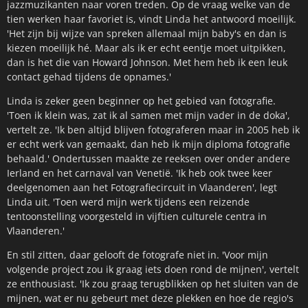
jazzmuzikanten naar voren treden. Op de vraag welke van de
tien werken haar favoriet is, vindt Linda het antwoord moeilijk.
'Het zijn bij wijze van spreken allemaal mijn baby's en dan is
kiezen moeilijk hé. Maar als ik er echt eentje moet uitpikken,
dan is het die van Howard Johnson. Met hem heb ik een leuk
contact gehad tijdens de opnames.'
Linda is zeker geen beginner op het gebied van fotografie.
'Toen ik klein was, zat ik al samen met mijn vader in de doka',
vertelt ze. 'Ik ben altijd blijven fotograferen maar in 2005 heb ik
er echt werk van gemaakt, dan heb ik mijn diploma fotografie
behaald.' Ondertussen maakte ze reeksen over onder andere
Ierland en het carnaval van Venetië. 'Ik heb ook twee keer
deelgenomen aan het Fotografiecircuit in Vlaanderen', legt
Linda uit. 'Toen werd mijn werk tijdens een reizende
tentoonstelling voorgesteld in vijftien culturele centra in
Vlaanderen.'
En stil zitten, daar gelooft de fotografe niet in. 'Voor mijn
volgende project zou ik graag iets doen rond de mijnen', vertelt
ze enthousiast. 'Ik zou graag terugblikken op het sluiten van de
mijnen, wat er nu gebeurt met deze plekken en hoe de regio's