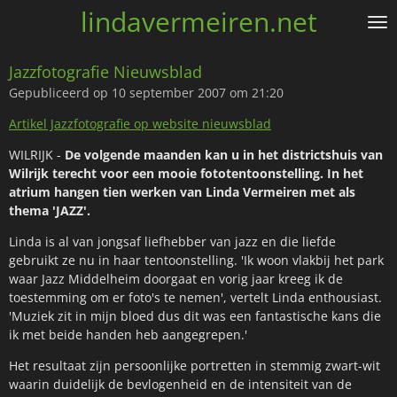
lindavermeiren.net
Ga
direct
naar
Jazzfotografie Nieuwsblad
de
Gepubliceerd op 10 september 2007 om 21:20
hoofdinhoud
Artikel Jazzfotografie op website nieuwsblad
WILRIJK -
De volgende maanden kan u in het districtshuis van
Wilrijk terecht voor een mooie fototentoonstelling. In het
atrium hangen tien werken van Linda Vermeiren met als
thema 'JAZZ'.
Linda is al van jongsaf liefhebber van jazz en die liefde
gebruikt ze nu in haar tentoonstelling. 'Ik woon vlakbij het park
waar Jazz Middelheim doorgaat en vorig jaar kreeg ik de
toestemming om er foto's te nemen', vertelt Linda enthousiast.
'Muziek zit in mijn bloed dus dit was een fantastische kans die
ik met beide handen heb aangegrepen.'
Het resultaat zijn persoonlijke portretten in stemmig zwart-wit
waarin duidelijk de bevlogenheid en de intensiteit van de