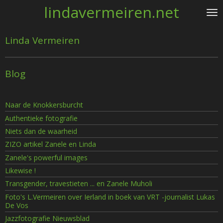
lindavermeiren.net
Ga
direct
naar
Linda Vermeiren
de
hoofdinhoud
Blog
Naar de Knokkersburcht
Authentieke fotografie
Niets dan de waarheid
ZIZO artikel Zanele en Linda
Zanele's powerful images
Likewise !
Transgender, travestieten ... en Zanele Muholi
Foto's L.Vermeiren over Ierland in boek van VRT -journalist Lukas
De Vos
Jazzfotografie Nieuwsblad